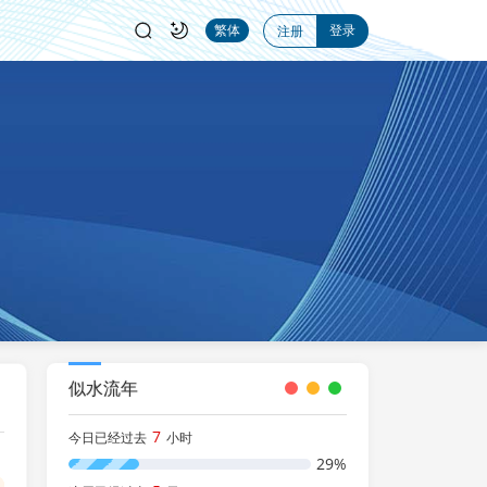
登录
繁体
注册
似水流年
7
今日已经过去
小时
29%