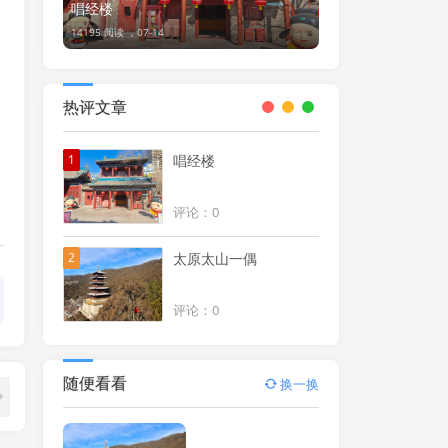
唱经楼
14195 阅读 ，
07-14
热评文章
1
唱经楼
评论：0
2
太原太山一偶
评论：0
随便看看
换一换