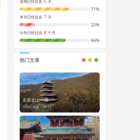
5
这周已经过去
天
71%
7
本月已经过去
天
22%
8
今年已经过去
个月
66%
热门文章
太原太山一偶
26570 阅读 ，
08-17