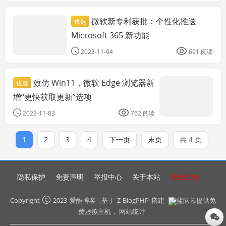
微软新专利获批：个性化推送
优选
科技资讯
Microsoft 365 新功能
2023-11-04
691 阅读
效仿 Win11，微软 Edge 浏览器新
优选
增“更快获取更新”选项
2023-11-03
762 阅读
1
2
3
4
下一页
末页
共 4 页
隐私保护
免责声明
举报中心
关于本站
现金红包
Copyright
2023
爱酷博客
. 基于
Z-BlogPHP
搭建
蓝队云提供免
费虚拟主机
.
网站统计