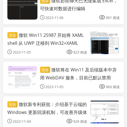
微软必应聊天已无缝集成 Excel，
优选
科技资讯
可快速对数据进行编辑
2023-11-06
801 阅读
微软 Win11 25987 开始将 XAML
优选
shell 从 UWP 迁移到 Win32+XAML
2023-11-05
823 阅读
微软将在 Win11 及后续版本中弃
优选
科技资讯
用 WebDAV 服务，目前已默认禁用
2023-11-05
860 阅读
微软新专利获批：介绍基于云端的
优选
Windows 更新回滚机制，可改善升级体
验
2023-11-04
826 阅读